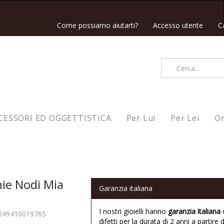
Come possiamo aiutarti?
Accesso utente
C
CESSORI ED OGGETTISTICA
Per Lui
Per Lei
Or
ie Nodi Mia
Garanzia italiana
I nostri gioielli hanno
garanzia italiana
049410019765
difetti per la durata di 2 anni a partire d