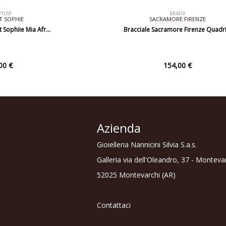
TUSF
BR3410
 SOPHIE
SACRAMORE FIRENZE
 Sophiie Mia Afr…
Bracciale Sacramore Firenze Quadr
00 €
154,00 €
Azienda
Gioielleria Nannicini Silvia S.a.s.
Galleria via dell'Oleandro, 37 - Monteva
52025 Montevarchi (AR)
Contattaci