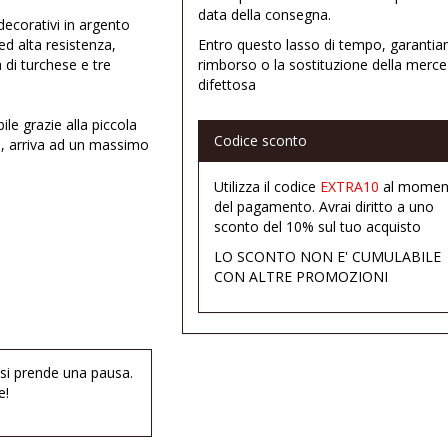
data della consegna.
decorativi in argento
ed alta resistenza,
Entro questo lasso di tempo, garantia
 di turchese e tre
rimborso o la sostituzione della merce
difettosa
le grazie alla piccola
Codice sconto
lo, arriva ad un massimo
Utilizza il codice
EXTRA10
al momen
del pagamento. Avrai diritto a uno
sconto del 10% sul tuo acquisto
LO SCONTO NON E' CUMULABILE
CON ALTRE PROMOZIONI
 si prende una pausa.
e!