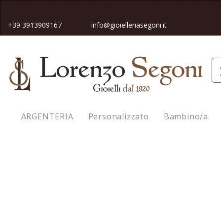
Spedizione gratuita in tutta Italia pe
r gli ordini superiori a 50€
+39 3913909167
info@gioielleriasegoni.it
ARGENTERIA
Personalizzato
Bambino/a
Homepage
Bracciale Mamam Et Sophie Nodi Mia Africa