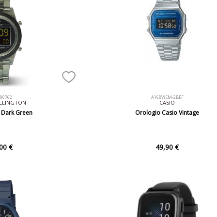
00762
A168WEM-2BEF
ELLINGTON
CASIO
l Dark Green
Orologio Casio Vintage
00 €
49,90 €