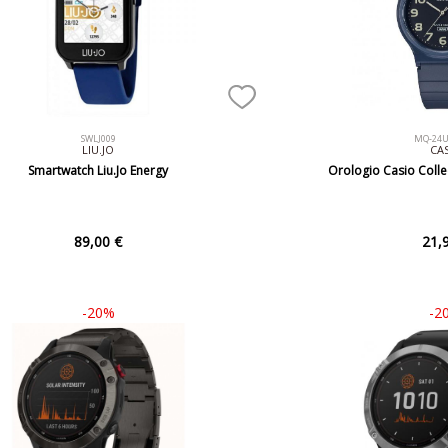
SWLJ009
MQ-24U
LIU.JO
CA
Smartwatch Liu.Jo Energy
Orologio Casio Coll
89,00 €
21,
-20%
-2