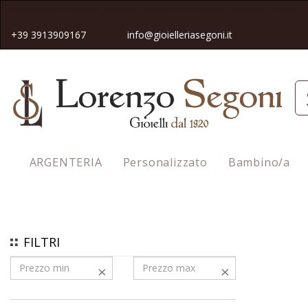
Spedizione gratuita in tutta Italia pe
r gli ordini superiori a 50€
+39 3913909167
info@gioielleriasegoni.it
ARGENTERIA
Personalizzato
Bambino/a
Homepage
Orologi
Unisex
FILTRI