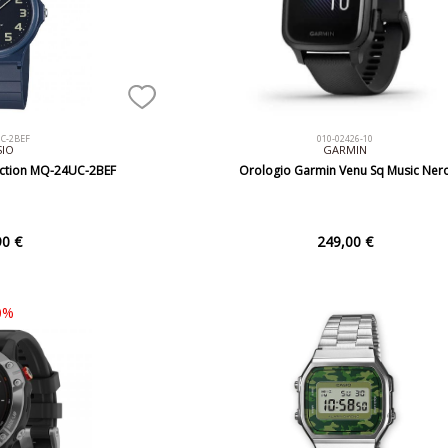
C-2BEF
010-02426-10
SIO
GARMIN
ection MQ-24UC-2BEF
Orologio Garmin Venu Sq Music Ner
90 €
249,00 €
0%