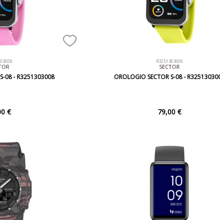
303008
R3251303006
TOR
SECTOR
-08 - R3251303008
OROLOGIO SECTOR S-08 - R32513030
00 €
79,00 €