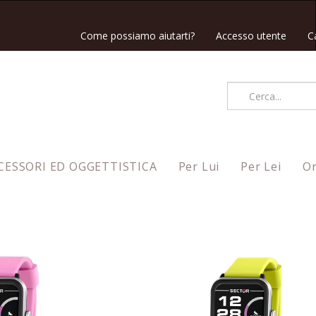
Come possiamo aiutarti?
Accesso utente
C
CESSORI ED OGGETTISTICA
Per Lui
Per Lei
Or
Ordina per
Nuovi arrivi