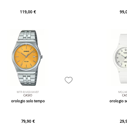
119,00 €
99,
MTP-B145D-9AVEF
MQ-24
CASIO
CA
orologio solo tempo
orologio 
79,90 €
29,