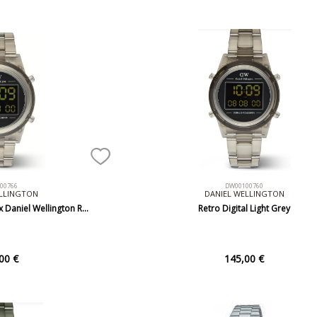
00766
DW00100760
ELLINGTON
DANIEL WELLINGTON
ex Daniel Wellington R…
Retro Digital Light Grey
00 €
145,00 €