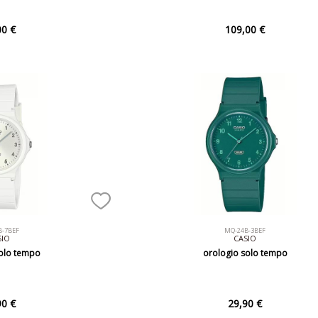
00 €
109,00 €
B-7BEF
MQ-24B-3BEF
SIO
CASIO
solo tempo
orologio solo tempo
90 €
29,90 €