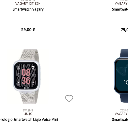
X05A-003VY
X02A-
VAGARY CITIZEN
VAGARY 
Smartwatch Vagary
Smartwat
59,00 €
79,
SWLJ146
X03A-
LIU.JO
VAGARY 
rologio Smartwatch Liujo Voice Mini
Smartwat