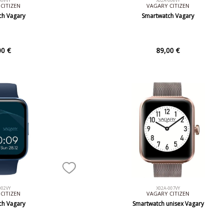
009VY
X02A-006VY
CITIZEN
VAGARY CITIZEN
ch Vagary
Smartwatch Vagary
00 €
89,00 €
002VY
X02A-007VY
CITIZEN
VAGARY CITIZEN
ch Vagary
Smartwatch unisex Vagary