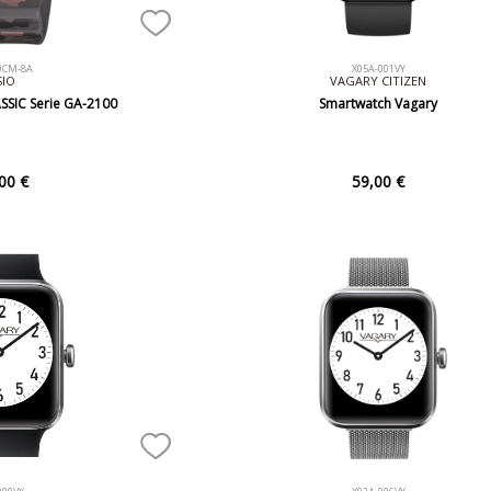
0CM-8A
X05A-001VY
SIO
VAGARY CITIZEN
SSIC Serie GA-2100
Smartwatch Vagary
00 €
59,00 €