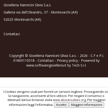
Gioielleria Nannicini Silvia S.a.s.
Galleria via dell'Oleandro, 37 - Montevarchi (AR)
52025 Montevarchi (AR)
Contattaci
Copyright © Gioielleria Nannicini Silvia S.a.s. - 2026 - C.F e P.I.
01869110518 -
Contattaci
-
Privacy policy
- Powered by
www.softwaregioielleria.it
by
Tech S.r.l.
I Cookies vengono usati per fornirti un servizio migliore. Proseguendo c
la navigazione, acconsenti al loro utilizzo. Per negare il consenso o
eliminarli dal tuo browser visita
www.aboutcookies.org
. Per maggiori
informazioni leggi l'informativa.