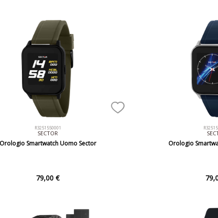
R3251550001
R3251
SECTOR
SEC
Orologio Smartwatch Uomo Sector
Orologio Smartw
79,00 €
79,