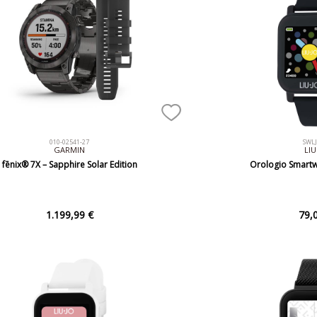
010-02541-27
SWL
GARMIN
LIU
fēnix® 7X – Sapphire Solar Edition
Orologio Smartw
1.199,99 €
79,