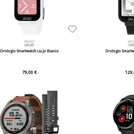
SWLJ025
SWL
LIU.JO
LIU
Orologio Smartwatch Liu.Jo Bianco
Orologio Smartwa
79,00 €
129,