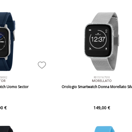
550002
R0151167510
TOR
MORELLATO
atch Uomo Sector
Orologio Smartwatch Donna Morellato Sil
00 €
149,00 €