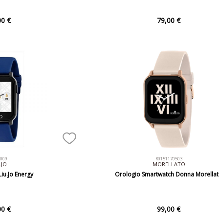
00 €
79,00 €
J009
R0151170503
.JO
MORELLATO
iu.Jo Energy
Orologio Smartwatch Donna Morella
00 €
99,00 €