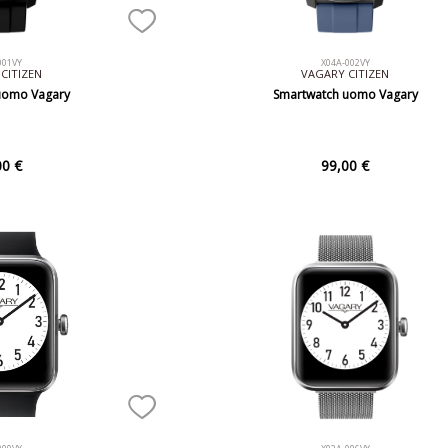
001VY
X04A-002VY
CITIZEN
VAGARY CITIZEN
uomo Vagary
Smartwatch uomo Vagary
00 €
99,00 €