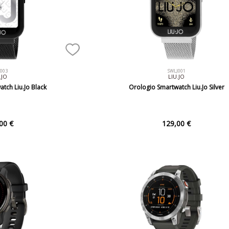
J003
SWLJ001
.JO
LIU.JO
tch Liu.Jo Black
Orologio Smartwatch Liu.Jo Silver
00 €
129,00 €