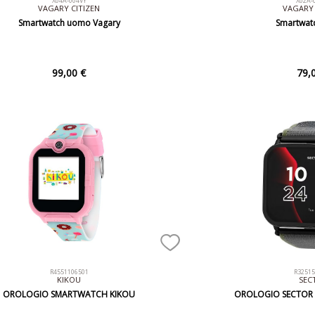
X04A-004VY
X02A-
VAGARY CITIZEN
VAGARY 
Smartwatch uomo Vagary
Smartwat
99,00 €
79,
R4551106501
R3251
KIKOU
SEC
OROLOGIO SMARTWATCH KIKOU
OROLOGIO SECTOR S