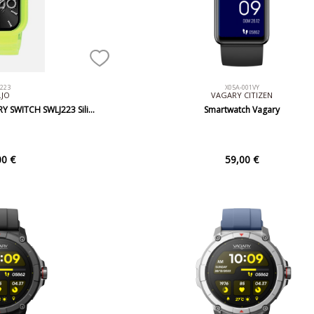
J223
X05A-001VY
.JO
VAGARY CITIZEN
RY SWITCH SWLJ223 Sili…
Smartwatch Vagary
00 €
59,00 €