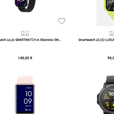
SWLJ219
SWL
LIU.JO
LIU
atch Liu Jo SMARTWATCH in Alluminio SW…
Smartwatch LIU JO LUXU
149,00 €
99,