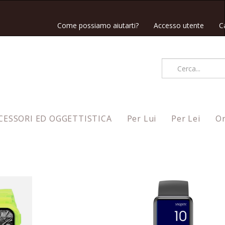
Come possiamo aiutarti?
Accesso utente
C
CESSORI ED OGGETTISTICA
Per Lui
Per Lei
Or
Ordina per
Nuovi arrivi