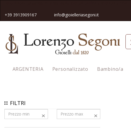
Spedizione gratuita in tutta Italia pe
r gli ordini superiori a 50€
+39 3913909167
info@gioielleriasegoni.it
ARGENTERIA
Personalizzato
Bambino/a
Homepage
Orologi
Smartwatch
FILTRI