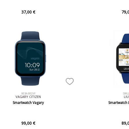
37,00 €
79,
X03A-002VY
SWL
VAGARY CITIZEN
LIU
Smartwatch Vagary
Smartwatch L
99,00 €
89,