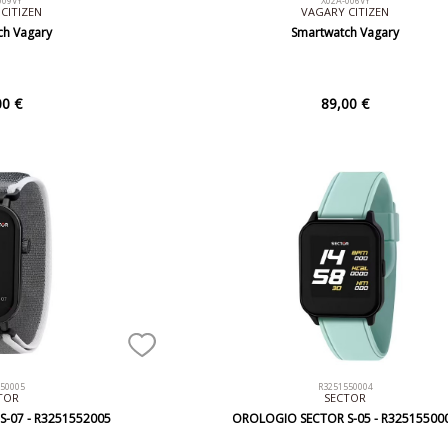
009VY
X02A-006VY
CITIZEN
VAGARY CITIZEN
ch Vagary
Smartwatch Vagary
00 €
89,00 €
550005
R3251550004
TOR
SECTOR
-07 - R3251552005
OROLOGIO SECTOR S-05 - R32515500