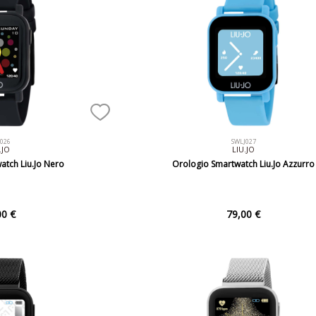
J026
SWLJ027
.JO
LIU.JO
atch Liu.Jo Nero
Orologio Smartwatch Liu.Jo Azzurro
00 €
79,00 €