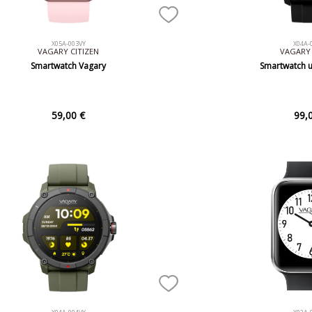
X05A-003VY
X04A-
VAGARY CITIZEN
VAGARY 
Smartwatch Vagary
Smartwatch 
59,00 €
99,