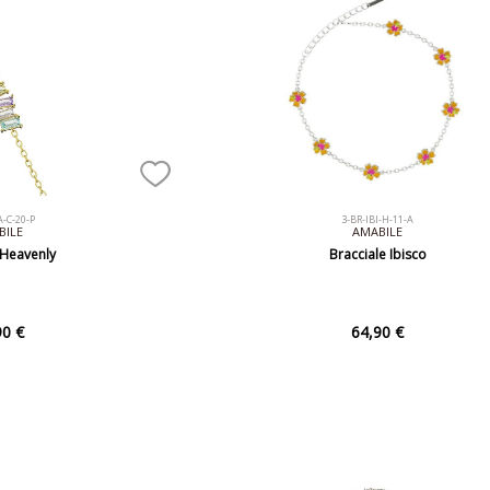
A-C-20-P
3-BR-IBI-H-11-A
BILE
AMABILE
 Heavenly
Bracciale Ibisco
90 €
64,90 €