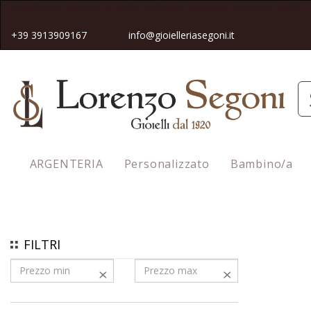
Spedizione gratuita in tutta Italia pe
r gli ordini superiori a 50€
+39 3913909167
info@gioielleriasegoni.it
ARGENTERIA
Personalizzato
Bambino/a
Homepage
Per Lei
Bracciali per Lei
FILTRI