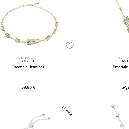
3-BR-LOC-C-01-P
3-BR-HE
AMABILE
AMA
Bracciale Heartlock
Bracciale
59,90 €
54,
Novità