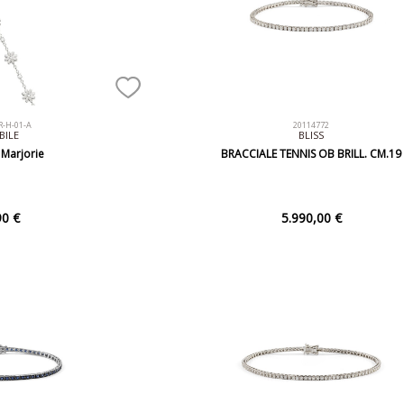
R-H-01-A
20114772
BILE
BLISS
 Marjorie
BRACCIALE TENNIS OB BRILL. CM.19
90 €
5.990,00 €