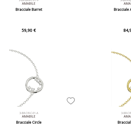
3-BR-BAR-C-01-P
3-BR-AN
AMABILE
AMA
Bracciale Barret
Bracciale 
59,90 €
84,
3-BR-CIR-C-01-A
3-BR-CIR
AMABILE
AMA
Bracciale Circle
Braccial