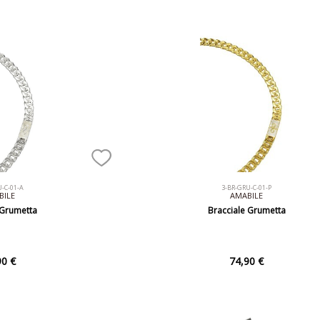
U-C-01-A
3-BR-GRU-C-01-P
BILE
AMABILE
 Grumetta
Bracciale Grumetta
90 €
74,90 €