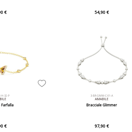
90 €
54,90 €
R-H-32-P
3-BR-GMM-C-01-A
BILE
AMABILE
 Farfalla
Bracciale Glimmer
90 €
97,90 €