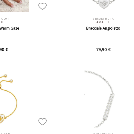
-C-09-P
3-BR-ANJ-H-01-A
BILE
AMABILE
 Warm Gaze
Bracciale Angioletto
90 €
79,90 €