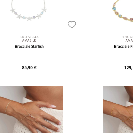
3-BR-FIS-C-04-A
3-BR-LA
AMABILE
AMA
Bracciale Starfish
Bracciale 
85,90 €
129,