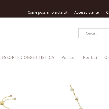
Come possiamo aiutarti?
Accesso utente
C
CESSORI ED OGGETTISTICA
Per Lui
Per Lei
Or
Ordina per
Nuovi arrivi