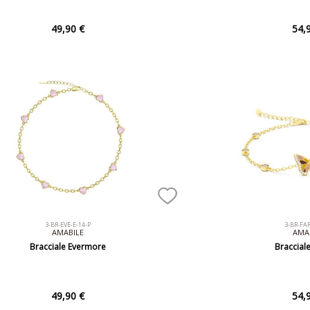
49,90 €
54,
3-BR-EVE-E-14-P
3-BR-FA
AMABILE
AMA
Bracciale Evermore
Bracciale
49,90 €
54,