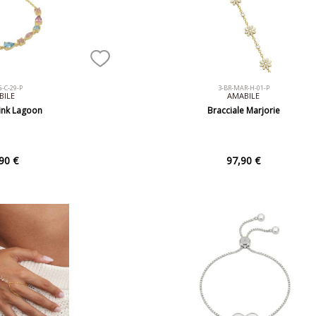
G-C-29-P
3-BR-MAR-H-01-P
BILE
AMABILE
Pink Lagoon
Bracciale Marjorie
90 €
97,90 €