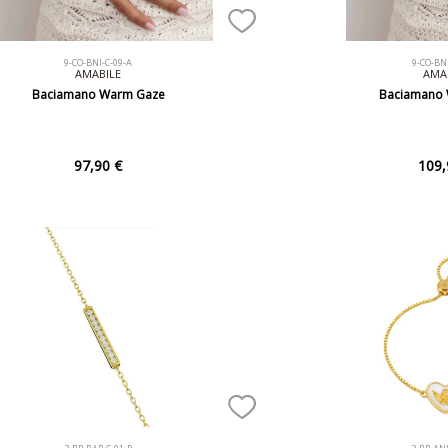
9-CO-BNI-C-09-A
9-CO-BNI
AMABILE
AMA
Baciamano Warm Gaze
Baciamano
97,90 €
109,