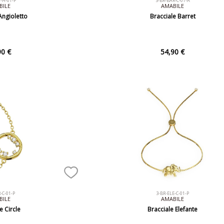
J-H-01-P
3-BR-BAR-C-01-A
BILE
AMABILE
Angioletto
Bracciale Barret
90 €
54,90 €
-C-01-P
3-BR-ELE-C-01-P
BILE
AMABILE
e Circle
Bracciale Elefante