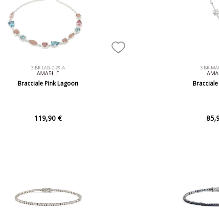
3-BR-LAG-C-29-A
3-BR-MA
AMABILE
AMA
Bracciale Pink Lagoon
Bracciale
119,90 €
85,