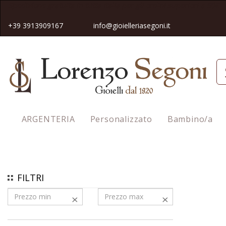
Spedizione gratuita in tutta Italia pe
r gli ordini superiori a 50€
+39 3913909167
info@gioielleriasegoni.it
ARGENTERIA
Personalizzato
Bambino/a
Homepage
Accessori
Portachiavi
FILTRI