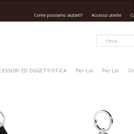
Come possiamo aiutarti?
Accesso utente
C
CESSORI ED OGGETTISTICA
Per Lui
Per Lei
Or
Ordina per
Nuovi arrivi