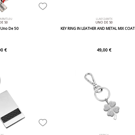
MARMTL0U
LLA0124MTX
DE 50
UNO DE 50
i Uno De 50
KEY RING IN LEATHER AND METAL MIX COAT
00 €
49,00 €