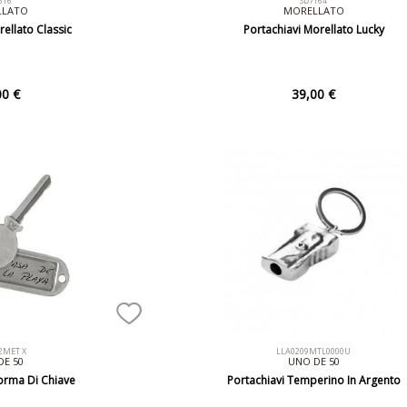
616
SD7164
LLATO
MORELLATO
rellato Classic
Portachiavi Morellato Lucky
00 €
39,00 €
2MET X
LLA0209MTL0000U
DE 50
UNO DE 50
Forma Di Chiave
Portachiavi Temperino In Argento