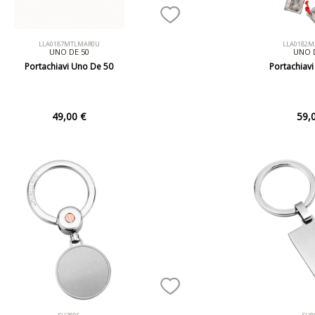
LLA0187MTLMAR0U
LLA0182
UNO DE 50
UNO 
Portachiavi Uno De 50
Portachiav
49,00 €
59,