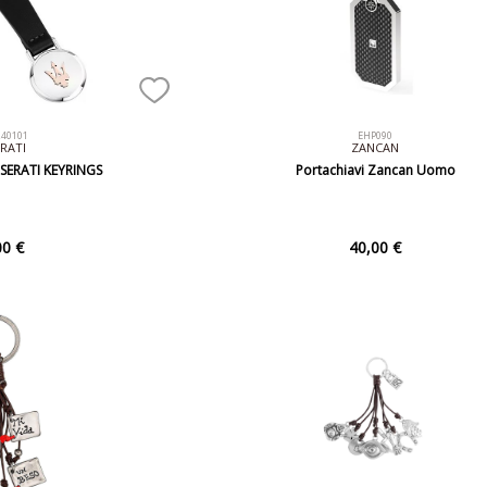
40101
EHP090
RATI
ZANCAN
SERATI KEYRINGS
Portachiavi Zancan Uomo
00 €
40,00 €