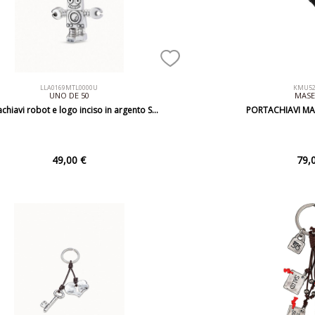
LLA0169MTL0000U
KMU52
UNO DE 50
MASE
chiavi robot e logo inciso in argento S…
PORTACHIAVI MA
49,00 €
79,