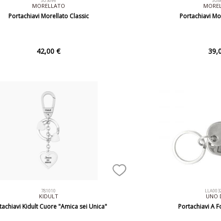
SU3096
SU8
MORELLATO
MORE
Portachiavi Morellato Classic
Portachiavi Mo
42,00 €
39,
781010
LLA003
KIDULT
UNO 
tachiavi Kidult Cuore "Amica sei Unica"
Portachiavi A 