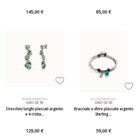
145,00 €
85,00 €
PEN0983VRDMTL0U
PUL2529VRDMTL0L
UNO DE 50
UNO DE 50
Orecchini lunghi placcati argento
Bracciale a sfere placcate argento
e 4 crista…
Sterling …
129,00 €
59,00 €