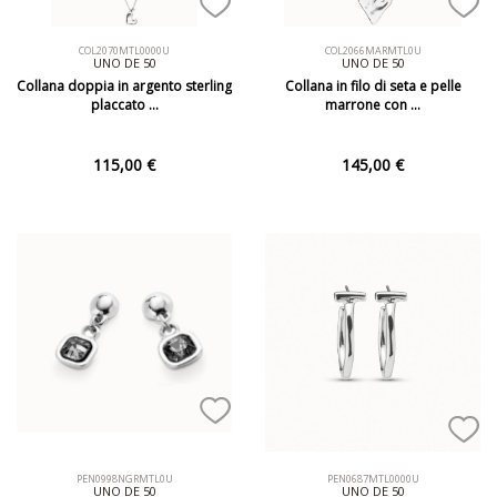
COL2070MTL0000U
COL2066MARMTL0U
UNO DE 50
UNO DE 50
Collana doppia in argento sterling
Collana in filo di seta e pelle
placcato …
marrone con …
115,00 €
145,00 €
PEN0998NGRMTL0U
PEN0687MTL0000U
UNO DE 50
UNO DE 50