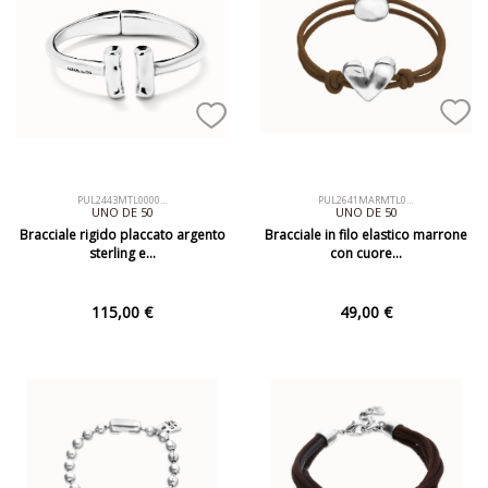
PUL2443MTL0000…
PUL2641MARMTL0…
UNO DE 50
UNO DE 50
Bracciale rigido placcato argento
Bracciale in filo elastico marrone
sterling e…
con cuore…
115,00 €
49,00 €