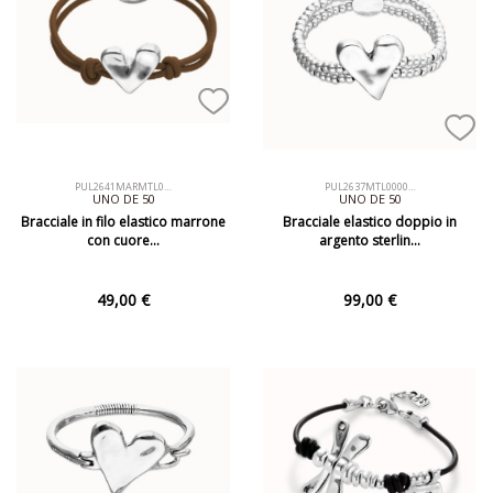
PUL2641MARMTL0…
PUL2637MTL0000…
UNO DE 50
UNO DE 50
Bracciale in filo elastico marrone
Bracciale elastico doppio in
con cuore…
argento sterlin…
49,00 €
99,00 €