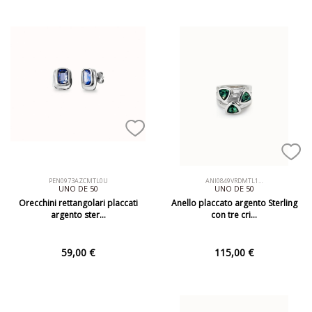
PEN0973AZCMTL0U
ANI0849VRDMTL1…
UNO DE 50
UNO DE 50
Orecchini rettangolari placcati
Anello placcato argento Sterling
argento ster…
con tre cri…
59,00 €
115,00 €