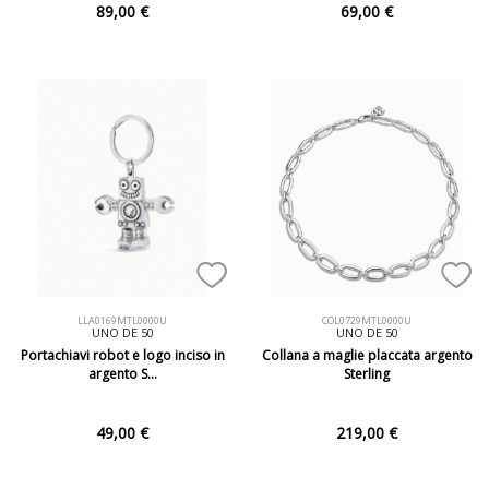
89,00 €
69,00 €
LLA0169MTL0000U
COL0729MTL0000U
UNO DE 50
UNO DE 50
Portachiavi robot e logo inciso in
Collana a maglie placcata argento
argento S…
Sterling
49,00 €
219,00 €