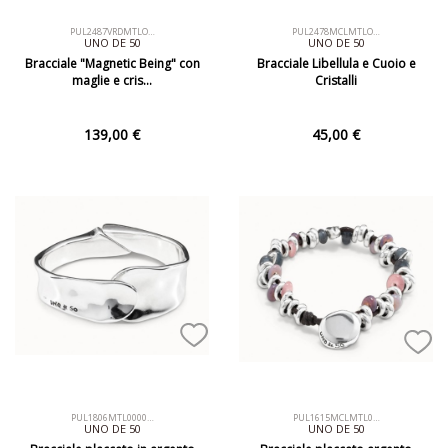
PUL2487VRDMTLO…
PUL2478MCLMTLO…
UNO DE 50
UNO DE 50
Bracciale "Magnetic Being" con
Bracciale Libellula e Cuoio e
maglie e cris…
Cristalli
139,00 €
45,00 €
PUL1806MTL0000…
PUL1615MCLMTL0…
UNO DE 50
UNO DE 50