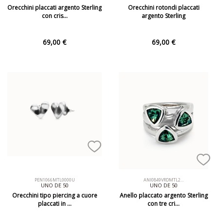
Orecchini placcati argento Sterling
Orecchini rotondi placcati
con cris…
argento Sterling
69,00 €
69,00 €
PEN1066MTL0000U
ANI0849VRDMTL2…
UNO DE 50
UNO DE 50
Orecchini tipo piercing a cuore
Anello placcato argento Sterling
placcati in …
con tre cri…