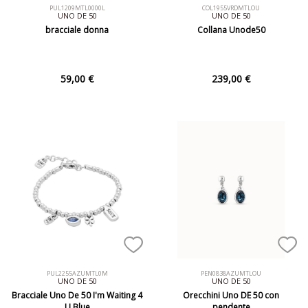
PUL1209MTL0000L
COL1955VRDMTLOU
UNO DE 50
UNO DE 50
bracciale donna
Collana Unode50
59,00 €
239,00 €
PUL2255AZUMTL0M
PEN0838AZUMTLOU
UNO DE 50
UNO DE 50
Bracciale Uno De 50 I'm Waiting 4
Orecchini Uno DE 50 con
U Blue
pendente