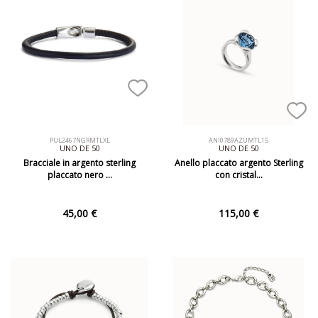
PUL2467NGRMTLXL
ANI0789AZUMTL15
UNO DE 50
UNO DE 50
Bracciale in argento sterling
Anello placcato argento Sterling
placcato nero …
con cristal…
45,00 €
115,00 €