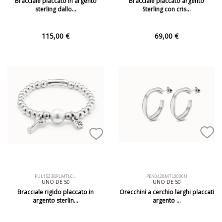
Bracciale placcato in argento
Bracciale placcato argento
sterling dallo…
Sterling con cris…
115,00 €
69,00 €
PUL1523BPLMTL0…
PEN0428MTL0000U
UNO DE 50
UNO DE 50
Bracciale rigido placcato in
Orecchini a cerchio larghi placcati
argento sterlin…
argento …