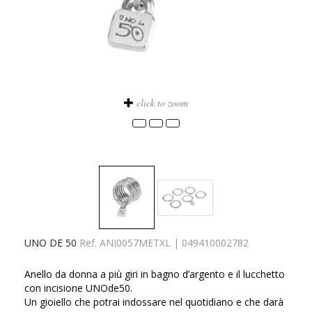
click to zoom
UNO DE 50
Ref.
ANI0057METXL
|
049410002782
Anello da donna a più giri in bagno d’argento e il lucchetto
con incisione UNOde50.
Un gioiello che potrai indossare nel quotidiano e che darà