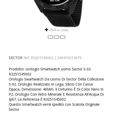
click to zoom
SECTOR
Ref.
R3251545002
|
049410014979
Prodotto: orologio Smartwatch uomo Sector S-02
R3251545002
Orologio Swartwatch Da Uomo Di Sector Della Collezione
S-02. Orologio Realizzato In Lega, Silicio Con Cassa
Opaca, Dimensione: 46Mm. Il Cinturino È Di Color Nero In
P2. Orologio Con Vetro Minerale E Resistenza All'Acqua Di
Ip67. La Referenza È R3251545002
Questo Smartwatch verrà spedito con Scatola Originale
Sector