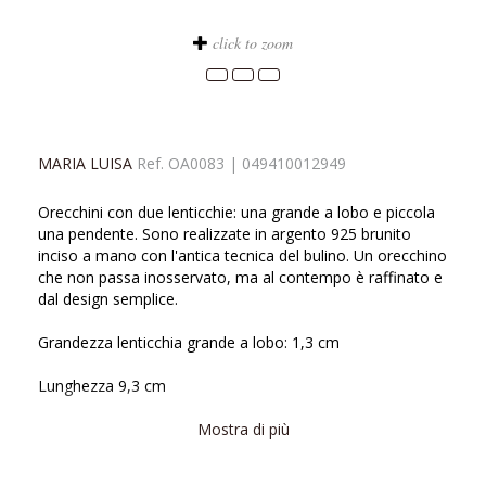
click to zoom
MARIA LUISA
Ref.
OA0083
|
049410012949
Orecchini con due lenticchie: una grande a lobo e piccola
una pendente. Sono realizzate in argento 925 brunito
inciso a mano con l'antica tecnica del bulino. Un orecchino
che non passa inosservato, ma al contempo è raffinato e
dal design semplice.
Grandezza lenticchia grande a lobo: 1,3 cm
Lunghezza 9,3 cm
La collezione di gioielli Maria e Luisa Jewels è realizzata
Mostra di più
con materie prime ipoallergeniche e senza l'utilizzo di
nichel.