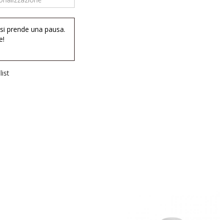
 si prende una pausa.
e!
ist