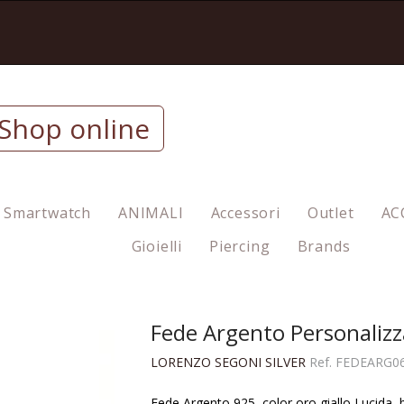
Shop online
Smartwatch
ANIMALI
Accessori
Outlet
AC
Gioielli
Piercing
Brands
Fede Argento Personaliz
LORENZO SEGONI SILVER
Ref.
FEDEARG0
Fede Argento 925, color oro giallo Lucida,