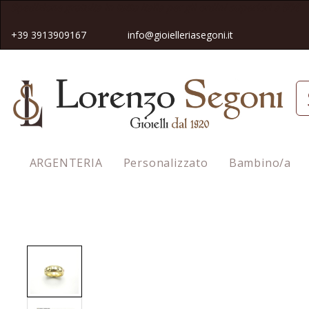
Spedizione gratuita in tutta Italia pe
r gli ordini superiori a 50€
+39 3913909167
info@gioielleriasegoni.it
ARGENTERIA
Personalizzato
Bambino/a
Homepage
Fede Argento Personalizzabile 8mm