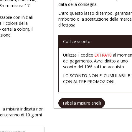
data della consegna.
a 8mm misura 17.
Entro questo lasso di tempo, garantia
zabile con iniziali
rimborso o la sostituzione della merce
 il colore della
difettosa
cartella colori), il
azione.
Codice sconto
Utilizza il codice
EXTRA10
al momen
del pagamento. Avrai diritto a uno
sconto del 10% sul tuo acquisto
LO SCONTO NON E' CUMULABILE
CON ALTRE PROMOZIONI
Tabella misure anelli
e la misura indicata non
enteranno di 10 giorni