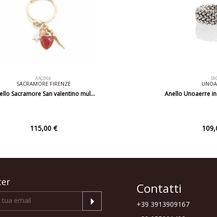
AN2066
59
SACRAMORE FIRENZE
UNOA
ello Sacramore San valentino mul…
Anello Unoaerre in
115,00 €
109,
ter
Contatti
+39 3913909167