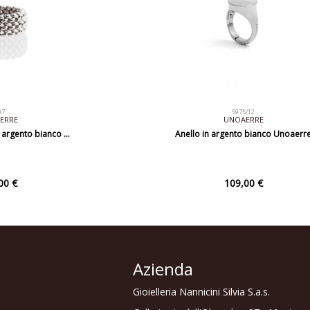
07
5975/12
ERRE
UNOAERRE
 argento bianco …
Anello in argento bianco Unoaerr
00 €
109,00 €
Azienda
Gioielleria Nannicini Silvia S.a.s.