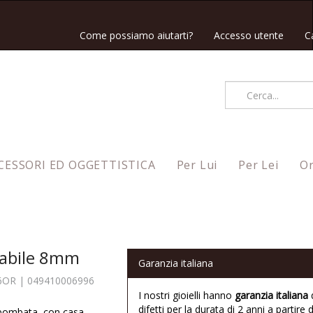
Come possiamo aiutarti?
Accesso utente
C
CESSORI ED OGGETTISTICA
Per Lui
Per Lei
Or
zabile 8mm
Garanzia italiana
6OR
|
049410006996
I nostri gioielli hanno
garanzia italiana
difetti per la durata di 2 anni a partire d
 bombata, con casa,