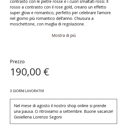
contrasto con le pietre rosse e i cuori smaltati rossi. Il
rosso a contrasto con il rose gold, creano un effetto
super glow e romantico, perfetto per celebrare l’amore
nel giorno più romantico dell’anno. Chiusura a
moschettone, con maglia di regolazione.
Mostra di più
lunghezza circa cm 41
I gioielli Sacramore sono il risultato di una sinergia di
intenti, ricerca, studio delle nuove tendenze, materiali
Prezzo
pregiati, passione e lavoro artigianale. Ogni gioiello è
190,00 €
pensato con il cuore, ci prendiamo cura di ogni dettaglio,
ogni progetto è unico perchè completamente fatto a
mano. Nessuna lavorazione a catena, nessuna macchina
a controllo numerico.
3 GIORNI LAVORATIVI
Nel mese di agosto il nostro shop online si prende
una pausa. Ci ritroviamo a settembre. Buone vacanze!
Gioielleria Lorenzo Segoni