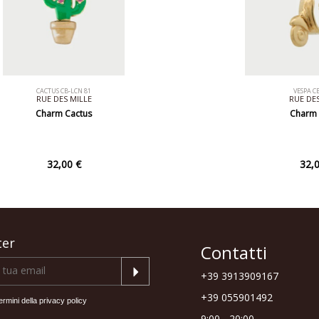
CACTUS CB-LCN 81
VESPA C
RUE DES MILLE
RUE DES
Charm Cactus
Charm 
32,00 €
32,0
ter
Contatti
+39 3913909167
+39 055901492
ermini della
privacy policy
9:00 - 20:00