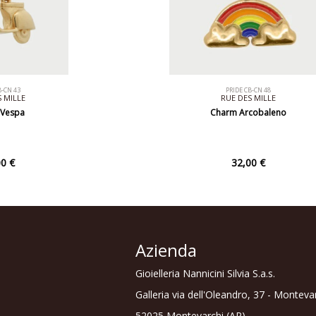
B-CN 43
PRIDE CB-CN 48
 MILLE
RUE DES MILLE
Vespa
Charm Arcobaleno
0 €
32,00 €
Azienda
Gioielleria Nannicini Silvia S.a.s.
Galleria via dell'Oleandro, 37 - Monteva
52025 Montevarchi (AR)