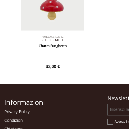
FUNGO CB-LCN 82
RUE DES MILLE
Charm Funghetto
32,00 €
Newslet
Informazioni
Privacy Policy
Condizioni
Accetto i t
Chi siamo