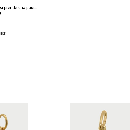
 si prende una pausa.
e!
ist