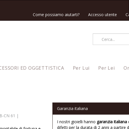
Come possiamo aiutarti?
Accesso utente
C
CESSORI ED OGGETTISTICA
Per Lui
Per Lei
Or
Garanzia italiana
B-CN 61
|
I nostri gioielli hanno
garanzia italiana
difetti per la durata di 2 anni a partire d
amontabile di fortuna e