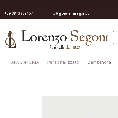
Spedizione gratuita in tutta Italia pe
r gli ordini superiori a 50€
+39 3913909167
info@gioielleriasegoni.it
ARGENTERIA
Personalizzato
Bambino/a
Homepage
Charm Ferro di Cavallo