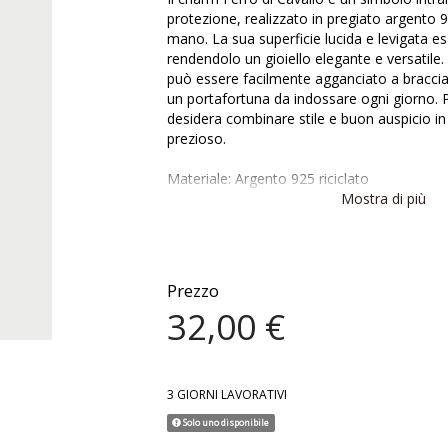
protezione, realizzato in pregiato argento 92
mano. La sua superficie lucida e levigata es
rendendolo un gioiello elegante e versatile. 
può essere facilmente agganciato a braccial
un portafortuna da indossare ogni giorno. P
desidera combinare stile e buon auspicio i
prezioso.
Materiale: Argento 925 riciclato
Finitura disponibile: Oro giallo 18Kt
Mostra di più
Misura charm: tra 1 e 2 cm
Nichel free
Prezzo
32,00 €
3 GIORNI LAVORATIVI
Solo uno disponibile