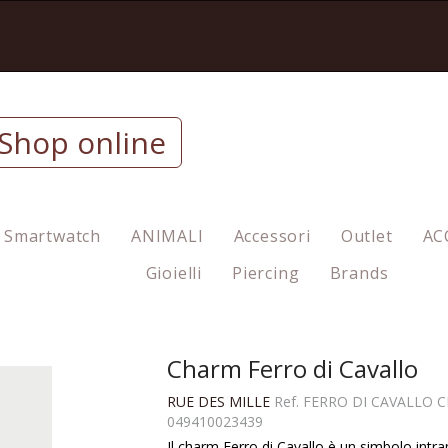
Shop online
Smartwatch
ANIMALI
Accessori
Outlet
AC
Gioielli
Piercing
Brands
Charm Ferro di Cavallo
RUE DES MILLE
Ref.
FERRO DI CAVALLO C
049410023439
Il charm Ferro di Cavallo è un simbolo intr