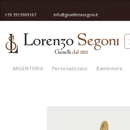
Spedizione gratuita in tutta Italia pe
r gli ordini superiori a 50€
+39 3913909167
info@gioielleriasegoni.it
ARGENTERIA
Personalizzato
Bambino/a
Homepage
Charm Cavallo a dondolo