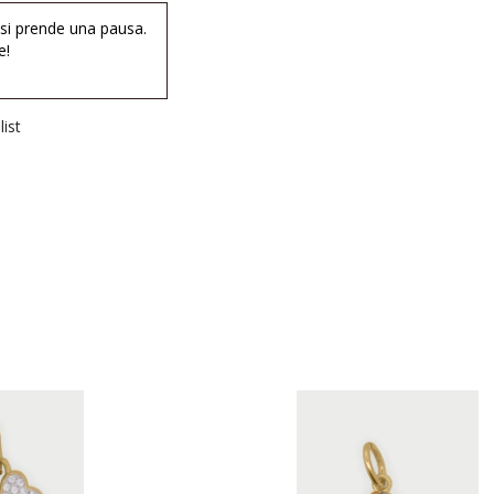
 si prende una pausa.
e!
ist