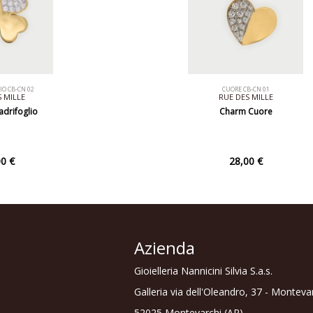
O CB-CN 02
CUORE CB-CN 01
 MILLE
RUE DES MILLE
drifoglio
Charm Cuore
0 €
28,00 €
Azienda
Gioielleria Nannicini Silvia S.a.s.
Galleria via dell'Oleandro, 37 - Monteva
52025 Montevarchi (AR)