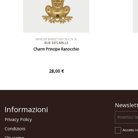
PRINCIPE RANOCCHIO CB-LCN 76
RUE DES MILLE
Charm Principe Ranocchio
28,00 €
Newslet
Informazioni
Privacy Policy
Condizioni
Accetto i t
Chi siamo