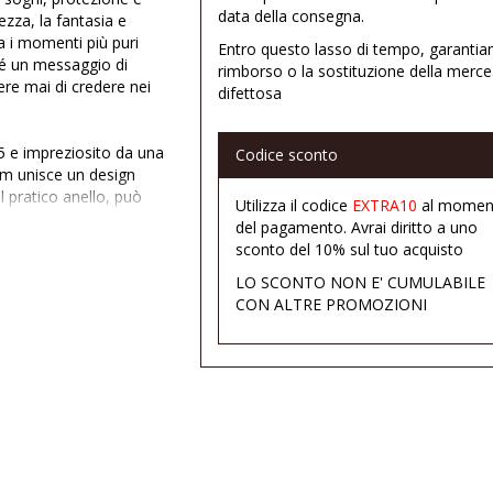
data della consegna.
ezza, la fantasia e
i momenti più puri
Entro questo lasso di tempo, garantia
 sé un messaggio di
rimborso o la sostituzione della merce
ere mai di credere nei
difettosa
5 e impreziosito da una
Codice sconto
rm unisce un design
l pratico anello, può
Utilizza il codice
EXTRA10
al momen
collane, da solo per un
del pagamento. Avrai diritto a uno
ms per raccontare una
sconto del 10% sul tuo acquisto
preziosi.
LO SCONTO NON E' CUMULABILE
CON ALTRE PROMOZIONI