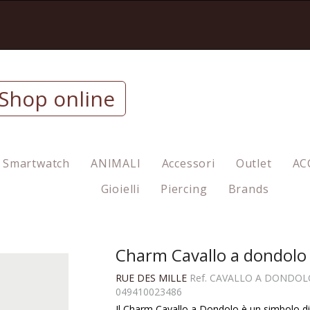
Shop online
Smartwatch
ANIMALI
Accessori
Outlet
AC
Gioielli
Piercing
Brands
Charm Cavallo a dondolo
RUE DES MILLE
Ref.
CAVALLO A DONDOLO
049410023486
Il Charm Cavallo a Dondolo è un simbolo di