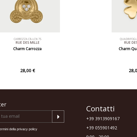
CARROZZA CB-LCN 75
QUADRIFOGLI
RUE DES MILLE
RUE DES
Charm Carrozza
Charm Qua
28,00 €
28,0
ter
Contatti
+39 3913909167
+39 055901492
ermini della
privacy policy
9:00 - 20:00