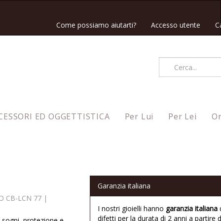
Come possiamo aiutarti?
Accesso utente
C
CESSORI ED OGGETTISTICA
Per Lui
Per Lei
Or
Garanzia italiana
 CB-LCN 77
|
I nostri gioielli hanno
garanzia italiana
difetti per la durata di 2 anni a partire d
 sogni, protezione e