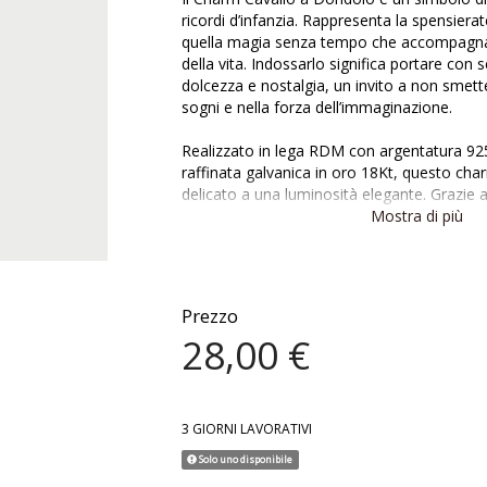
ricordi d’infanzia. Rappresenta la spensierat
quella magia senza tempo che accompagna 
della vita. Indossarlo significa portare con
dolcezza e nostalgia, un invito a non smett
sogni e nella forza dell’immaginazione.
Realizzato in lega RDM con argentatura 92
raffinata galvanica in oro 18Kt, questo cha
delicato a una luminosità elegante. Grazie a
essere facilmente agganciato a bracciali e 
Mostra di più
look poetico oppure abbinato ad altri char
storia personale fatta di emozioni e ricordi 
Materiale: Lega RDM con argentatura 925
Prezzo
Finitura: Galvanica in oro 18Kt
28,00 €
Misura charm: tra 1 e 2 cm
Nichel free
3 GIORNI LAVORATIVI
Solo uno disponibile