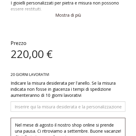
I gioielli personalizzati per pietra e misura non possono
essere restituiti.
Mostra di più
Questi gioielli dal design innovativo, dalla funzionalità
contemporanea e dai materiali di altissima qualità, sono in
perfetto stile Maria Luisa. L’ispirazione viene dai colori
della Terra e dalle materie prime che offre. Argento, oro,
Prezzo
pietre naturali, preziose e semi preziose, sono i materiali
220,00 €
che danno vita alle creazioni Maria e Luisa.
20 GIORNI LAVORATIVI
Indicare la misura desiderata per l'anello. Se la misura
indicata non fosse in giacenza i tempi di spedizione
aumenteranno di 10 giorni lavorativi
Nel mese di agosto il nostro shop online si prende
una pausa. Ci ritroviamo a settembre. Buone vacanze!