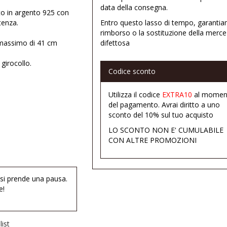
data della consegna.
ato in argento 925 con
tenza.
Entro questo lasso di tempo, garantia
rimborso o la sostituzione della merce
n massimo di 41 cm
difettosa
girocollo.
Codice sconto
Utilizza il codice
EXTRA10
al momen
del pagamento. Avrai diritto a uno
sconto del 10% sul tuo acquisto
LO SCONTO NON E' CUMULABILE
CON ALTRE PROMOZIONI
 si prende una pausa.
e!
ist