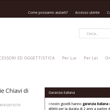
Come possiamo aiutarti?
Accesso utente
C
CESSORI ED OGGETTISTICA
Per Lui
Per Lei
Or
e Chiavi di
Garanzia italiana
I nostri gioielli hanno
garanzia italiana
49410019370
difetti per la durata di 2 anni a partire d