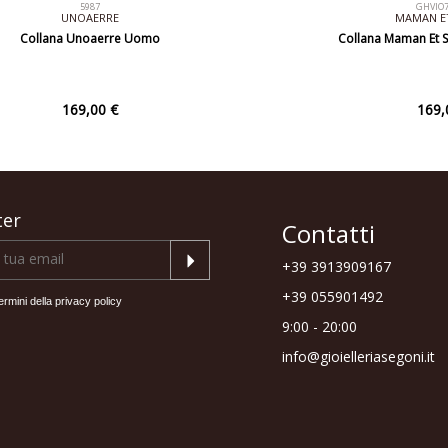
5987
GHVIO
UNOAERRE
MAMAN ET
Collana Unoaerre Uomo
Collana Maman Et S
169,00 €
169,
ter
Contatti
+39 3913909167
+39 055901492
ermini della
privacy policy
9:00 - 20:00
info@gioielleriasegoni.it