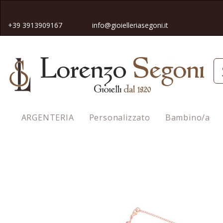
Spedizione gratuita in tutta Italia pe
r gli ordini superiori a 50€
+39 3913909167
info@gioielleriasegoni.it
ARGENTERIA
Personalizzato
Bambino/a
Homepage
Girocollo Maman Et Sophie Chiavi di Violino Rosa