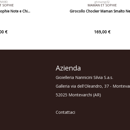
7MXRO
ghmamgi52
 SOPHIE
MAMAN ET SOPHIE
ophie Note e Chi…
Girocollo Chocker Maman Smalto N
00 €
169,00 €
Azienda
Gioielleria Nannicini Silvia S.a.s.
Galleria via dell'Oleandro, 37 - Monteva
52025 Montevarchi (AR)
Contattaci