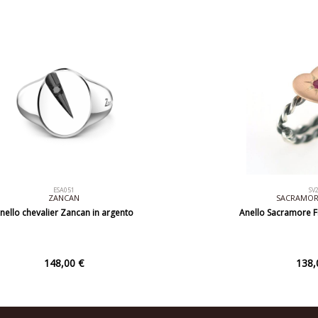
ESA051
SV
ZANCAN
SACRAMORE
nello chevalier Zancan in argento
Anello Sacramore F
148,00 €
138,