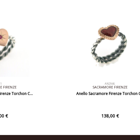
21
AN2946
 FIRENZE
SACRAMORE FIRENZE
irenze Torchon C…
Anello Sacramore Firenze Torchon 
00 €
138,00 €