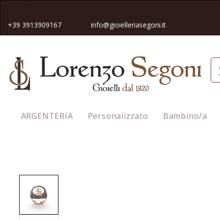
Spedizione gratuita in tutta Italia pe
r gli ordini superiori a 50€
+39 3913909167
info@gioielleriasegoni.it
ARGENTERIA
Personalizzato
Bambino/a
Homepage
Anello Con Incisione "Oggi E Per sempre"