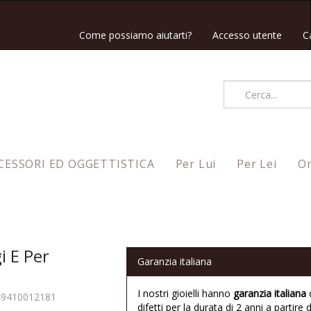
Come possiamo aiutarti?
Accesso utente
C
CESSORI ED OGGETTISTICA
Per Lui
Per Lei
Or
i E Per
Garanzia italiana
I nostri gioielli hanno
garanzia italiana
49410012181
difetti per la durata di 2 anni a partire d