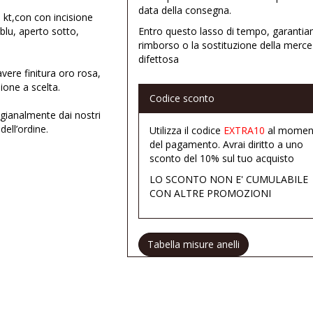
data della consegna.
 kt,con con incisione
 blu, aperto sotto,
Entro questo lasso di tempo, garantia
rimborso o la sostituzione della merce
difettosa
vere finitura oro rosa,
ione a scelta.
Codice sconto
tigianalmente dai nostri
ell’ordine.
Utilizza il codice
EXTRA10
al momen
del pagamento. Avrai diritto a uno
pecificare nel messaggio
sconto del 10% sul tuo acquisto
LO SCONTO NON E' CUMULABILE
CON ALTRE PROMOZIONI
Tabella misure anelli