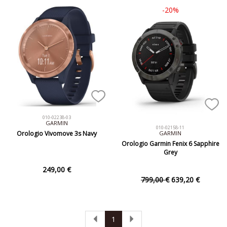
-20%
010-02238-03
GARMIN
010-02158-11
Orologio Vivomove 3s Navy
GARMIN
Orologio Garmin Fenix 6 Sapphire
Grey
249,00 €
799,00 €
639,20 €
1