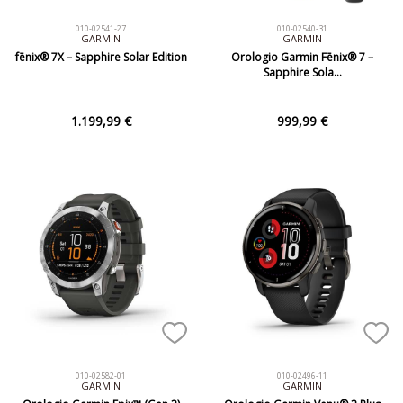
010-02541-27
010-02540-31
GARMIN
GARMIN
fēnix® 7X – Sapphire Solar Edition
Orologio Garmin Fēnix® 7 –
Sapphire Sola…
1.199,99 €
999,99 €
010-02582-01
010-02496-11
GARMIN
GARMIN