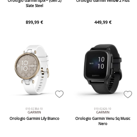
Orologio Garmin Epix™ (Gen 2)
Orologio Garmin Venu® 2 Plus
Slate Steel
899,99 €
449,99 €
010-02384-10
010-02426-10
GARMIN
GARMIN
Orologio Garmini Lily Bianco
Orologio Garmin Venu Sq Music
Nero