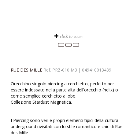
click to zoom
RUE DES MILLE
Ref.
PRZ-010 M3
|
049410013439
Orecchino singolo piercing a cerchietto, perfetto per
essere indossato nella parte alta dell'orecchio (helix) o
come semplice cerchietto a lobo.
Collezione Stardust Magnetica.
I Piercing sono veri e propri elementi tipici della cultura
underground rivisitati con lo stile romantico e chic di Rue
des Mille