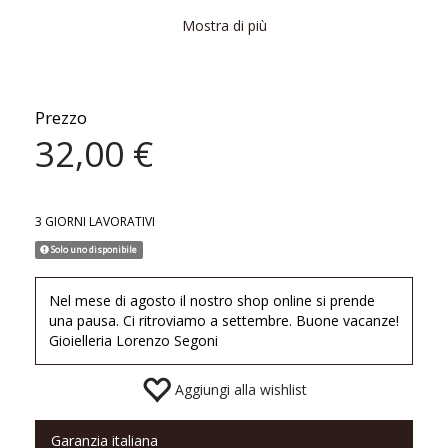
Mostra di più
Materiale: Argento 925
Finitura disponibile: galvanica oro rosa 18 kt e zirconi
Diametro: 1,2cm ca.
Prezzo
32,00 €
Nichel free
Fatto in Italia, con amore
3 GIORNI LAVORATIVI
Solo uno disponibile
Nel mese di agosto il nostro shop online si prende
una pausa. Ci ritroviamo a settembre. Buone vacanze!
Gioielleria Lorenzo Segoni
Aggiungi alla wishlist
Garanzia italiana