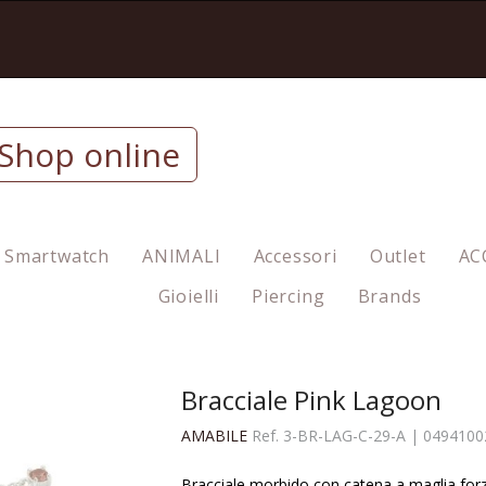
Shop online
Smartwatch
ANIMALI
Accessori
Outlet
AC
Gioielli
Piercing
Brands
Bracciale Pink Lagoon
AMABILE
Ref.
3-BR-LAG-C-29-A
|
0494100
Bracciale morbido con catena a maglia forz