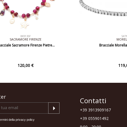
BR3135F
SAT
SACRAMORE FIRENZE
MORE
acciale Sacramore Firenze Pietre…
Bracciale Morell
120,00 €
119,
ter
Contatti
+39 3913909167
+39 055901492
ermini della
privacy policy
9:00 - 20:00