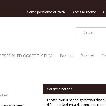
Come possiamo aiutarti?
Accesso utente
C
CESSORI ED OGGETTISTICA
Per Lui
Per Lei
Or
Garanzia italiana
24441
I nostri gioielli hanno
garanzia italiana
difetti per la durata di 2 anni a partire d
atina e zirconie