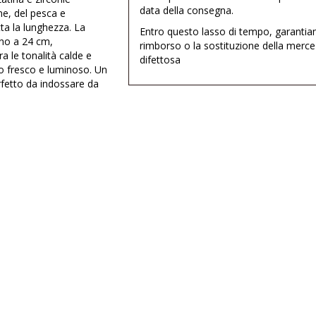
data della consegna.
ne, del pesca e
ta la lunghezza. La
Entro questo lasso di tempo, garantia
ino a 24 cm,
rimborso o la sostituzione della merce
ra le tonalità calde e
difettosa
co fresco e luminoso. Un
erfetto da indossare da