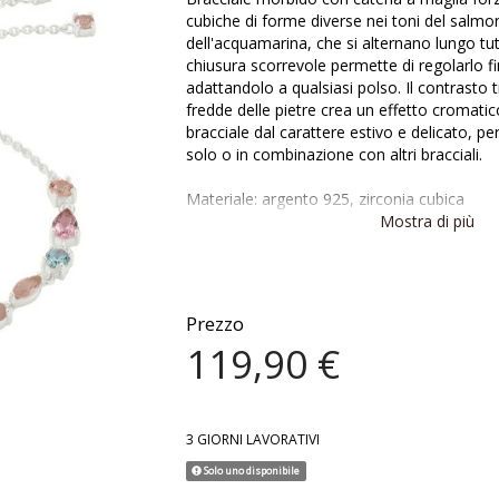
cubiche di forme diverse nei toni del salmo
dell'acquamarina, che si alternano lungo tut
chiusura scorrevole permette di regolarlo f
adattandolo a qualsiasi polso. Il contrasto t
fredde delle pietre crea un effetto cromati
bracciale dal carattere estivo e delicato, p
solo o in combinazione con altri bracciali.
Materiale: argento 925, zirconia cubica
Modello: bracciale morbido
Mostra di più
Maglia: forzatina
Lunghezza catena: fino a 24 cm, regolabile
Prezzo
119,90 €
3 GIORNI LAVORATIVI
Solo uno disponibile