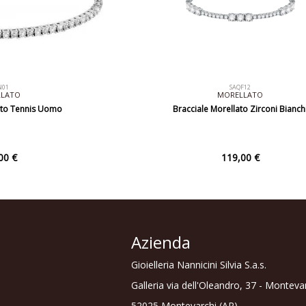
N01
SAQF12
LLATO
MORELLATO
ato Tennis Uomo
Bracciale Morellato Zirconi Bianch
00 €
119,00 €
Azienda
Gioielleria Nannicini Silvia S.a.s.
Galleria via dell'Oleandro, 37 - Monteva
52025 Montevarchi (AR)