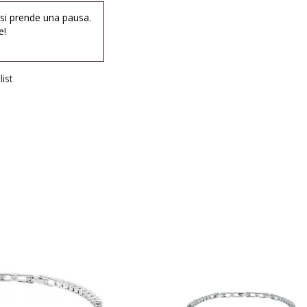
 si prende una pausa.
e!
ist