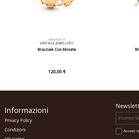
BRAMON119
VINTAGE JEWELLERY
Bracciale Con Monete
Br
120,00 €
Newslet
Informazioni
Privacy Policy
Condizioni
Accetto i t
Chi siamo