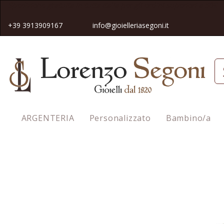
Spedizione gratuita in tutta Italia pe
r gli ordini superiori a 50€
+39 3913909167
info@gioielleriasegoni.it
ARGENTERIA
Personalizzato
Bambino/a
Homepage
Bracciale Pink Lagoon