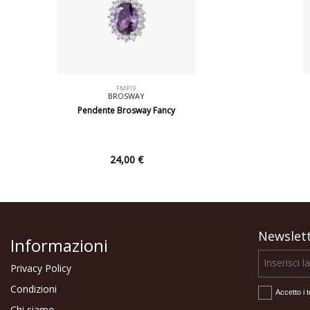
FMP19
BROSWAY
Pendente Brosway Fancy
24,00 €
Newslet
Informazioni
Privacy Policy
Condizioni
Accetto i t
Chi siamo