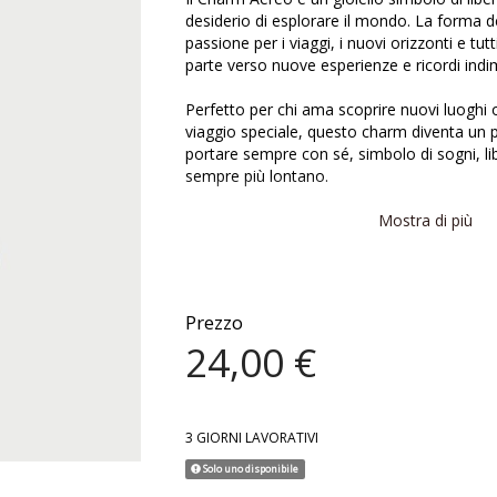
desiderio di esplorare il mondo. La forma d
passione per i viaggi, i nuovi orizzonti e tut
parte verso nuove esperienze e ricordi indim
Perfetto per chi ama scoprire nuovi luoghi 
viaggio speciale, questo charm diventa un 
portare sempre con sé, simbolo di sogni, lib
sempre più lontano.
Realizzato in lega RDM con argentatura 925 
Mostra di più
galvanica in oro 18Kt, il Charm Aereo è arri
luminosi che aggiungono brillantezza e un 
design.
Prezzo
Può essere indossato su collane e bracciali
24,00 €
abbinato ad altri charms per creare combin
raccontano storie di viaggio e avventura.
Materiale: Lega RDM con argentatura 925 e
3 GIORNI LAVORATIVI
zirconi
Misura charm: tra 1 e 2 cm
Solo uno disponibile
Nichel free