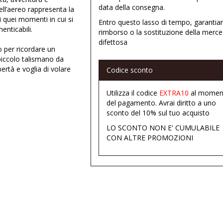
data della consegna.
ell’aereo rappresenta la
ti quei momenti in cui si
Entro questo lasso di tempo, garantia
enticabili.
rimborso o la sostituzione della merce
difettosa
o per ricordare un
piccolo talismano da
ertà e voglia di volare
Codice sconto
Utilizza il codice
EXTRA10
al momen
e rifinito con
del pagamento. Avrai diritto a uno
cchito da zirconi
sconto del 10% sul tuo acquisto
tocco prezioso al
LO SCONTO NON E' CUMULABILE
CON ALTRE PROMOZIONI
, da solo oppure
azioni personali che
 galvanica oro 18Kt,