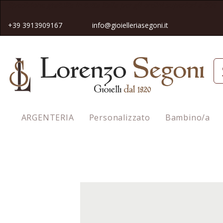
Spedizione gratuita in tutta Italia pe
r gli ordini superiori a 50€
+39 3913909167
info@gioielleriasegoni.it
ARGENTERIA
Personalizzato
Bambino/a
Homepage
Charm Aereo