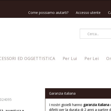
Come possiamo aiutarti?
Accesso utente
C
CESSORI ED OGGETTISTICA
Per Lui
Per Lei
Or
Garanzia italiana
024095
I nostri gioielli hanno
garanzia italiana
difetti per la durata di 2 anni a partire d
rtà, avventura e