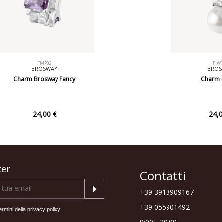
FMP02
FIW
BROSWAY
BRO
Charm Brosway Fancy
Charm
24,00 €
24,0
ter
Contatti
+39 3913909167
+39 055901492
ermini della
privacy policy
9:00 - 20:00