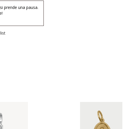
 si prende una pausa.
e!
ist