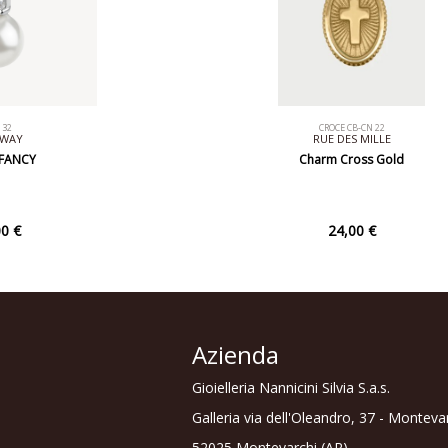
132
CROCE CB-CN 22
SWAY
RUE DES MILLE
 FANCY
Charm Cross Gold
0 €
24,00 €
Azienda
Gioielleria Nannicini Silvia S.a.s.
Galleria via dell'Oleandro, 37 - Monteva
52025 Montevarchi (AR)