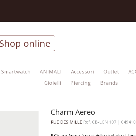
Shop online
Smartwatch
ANIMALI
Accessori
Outlet
AC
Gioielli
Piercing
Brands
Charm Aereo
RUE DES MILLE
Ref.
CB-LCN 107
|
049410
Il Charm Aereo è un gioiello simbolo di libe