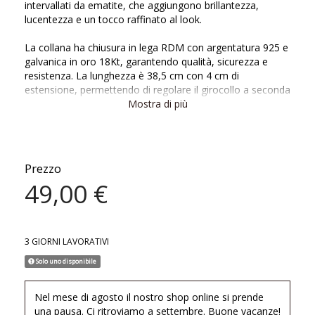
intervallati da ematite, che aggiungono brillantezza,
lucentezza e un tocco raffinato al look.
La collana ha chiusura in lega RDM con argentatura 925 e
galvanica in oro 18Kt, garantendo qualità, sicurezza e
resistenza. La lunghezza è 38,5 cm con 4 cm di
estensione, permettendo di regolare il girocollo a seconda
dello stile e dell’outfit.
Mostra di più
Disponibile in vari colori – corallo, bianco, turchese, giallo
e multicolor – il Girocollo IBIZA cattura lo spirito
spensierato delle giornate estive, evocando sole, mare e
Prezzo
libertà. Perfetto da indossare da solo o abbinato ad altri
49,00 €
charms e gioielli per creare combinazioni personalizzate.
Materiale: cristalli colorati, ematite, chiusura in lega RDM
con argentatura 925 e galvanica oro 18Kt
3 GIORNI LAVORATIVI
Lunghezza: 38,5 + 4 cm estensione
Colori disponibili: corallo, bianco, turchese, giallo,
Solo uno disponibile
multicolor
Nichel free
Nel mese di agosto il nostro shop online si prende
una pausa. Ci ritroviamo a settembre. Buone vacanze!