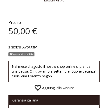
che meglio riflettono la tua personalità.
Mostra di più
Materiale: Argento 925 riciclato
Finitura disponibile: oro giallo 18kt
Diametro 6 cm o 6,5cm
Prezzo
50,00 €
Nichel free
3 GIORNI LAVORATIVI
Solo uno disponibile
Nel mese di agosto il nostro shop online si prende
una pausa. Ci ritroviamo a settembre. Buone vacanze!
Gioielleria Lorenzo Segoni
Aggiungi alla wishlist
Garanzia italiana