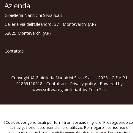
Azienda
Gioielleria Nannicini Silvia S.a.s.
Galleria via dell'Oleandro, 37 - Montevarchi (AR)
52025 Montevarchi (AR)
Contattaci
Copyright © Gioielleria Nannicini Silvia S.a.s. - 2026 - C.F e P.I.
01869110518 -
Contattaci
-
Privacy policy
- Powered by
www.softwaregioielleria.it
by
Tech S.r.l.
I Cookies vengono usati per fornirti un servizio migliore. Proseguendo c
la navigazione, acconsenti al loro utilizzo. Per negare il consenso o
eliminarli dal tuo browser visita
www.aboutcookies.org
. Per maggiori