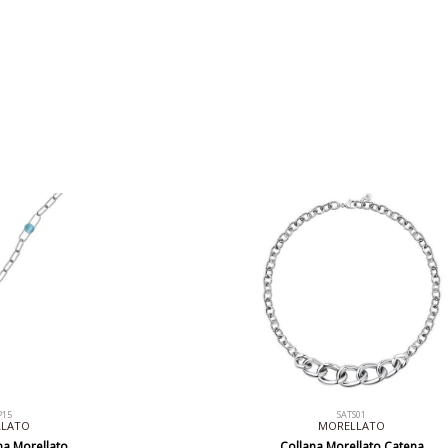
P15
SATS01
LLATO
MORELLATO
a Morellato
Collana Morellato Catena