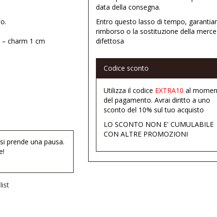
data della consegna.
o.
Entro questo lasso di tempo, garantia
rimborso o la sostituzione della merce
e – charm 1 cm
difettosa
Codice sconto
Utilizza il codice
EXTRA10
al momen
del pagamento. Avrai diritto a uno
sconto del 10% sul tuo acquisto
LO SCONTO NON E' CUMULABILE
CON ALTRE PROMOZIONI
 si prende una pausa.
e!
ist