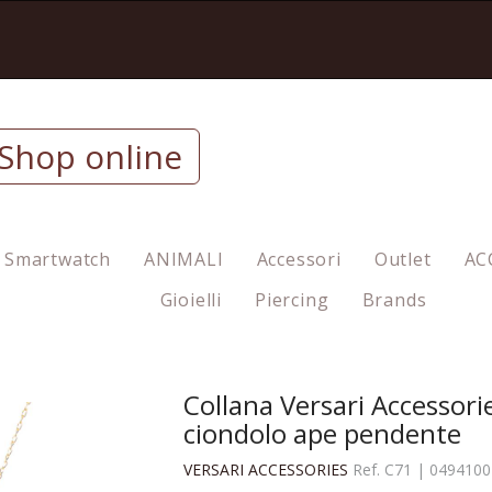
Shop online
Smartwatch
ANIMALI
Accessori
Outlet
AC
Gioielli
Piercing
Brands
nte
Collana Versari Accessori
ciondolo ape pendente
VERSARI ACCESSORIES
Ref.
C71
|
0494100