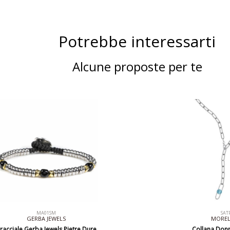
Potrebbe interessarti
Alcune proposte per te
MA01SM
SAT
GERBA JEWELS
MORE
racciale Gerba Jewels Pietre Dure
Collana Donn