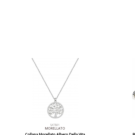
SATB01
MORELLATO
Collana Morellato Albero Della Vita
B