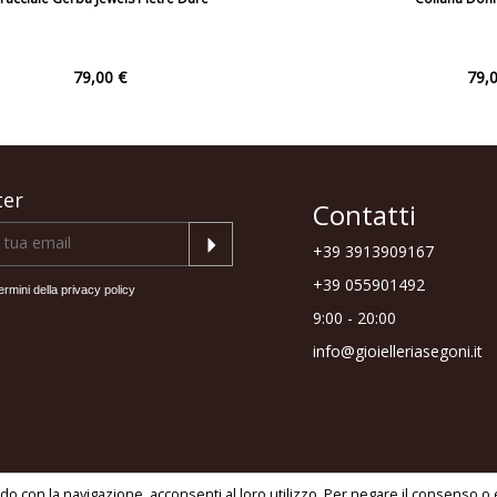
79,00 €
79,0
ter
Contatti
+39 3913909167
+39 055901492
ermini della
privacy policy
9:00 - 20:00
info@gioielleriasegoni.it
via S.a.s. - 2026 - C.F e P.I. 01869110518 -
Contattaci
-
Privacy policy
-
o con la navigazione, acconsenti al loro utilizzo. Per negare il consenso o e