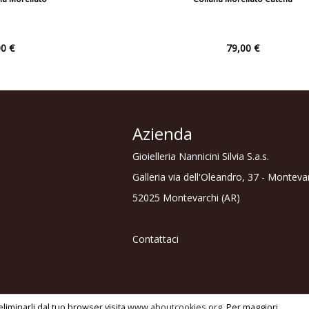
0 €
79,00 €
Azienda
Gioielleria Nannicini Silvia S.a.s.
Galleria via dell'Oleandro, 37 - Monteva
52025 Montevarchi (AR)
Contattaci
 Powered by
www.softwaregioielleria.it
by
Tech S.r.l.
liminarli dal tuo browser visita
www.aboutcookies.org
. Per maggiori