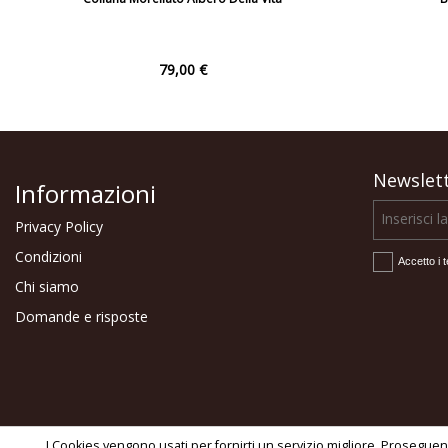
79,00 €
Newslet
Informazioni
Privacy Policy
Condizioni
Accetto i t
Chi siamo
Domande e risposte
Copyright © Gioielleria Nannicini Sil
I Cookies vengono usati per fornirti un servizio migliore. Proseguend