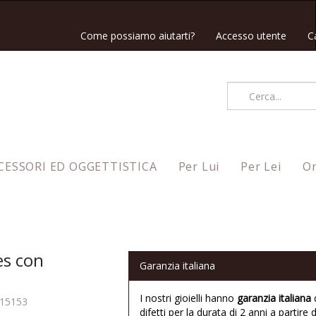
Come possiamo aiutarti?
Accesso utente
C
CESSORI ED OGGETTISTICA
Per Lui
Per Lei
Or
es con
Garanzia italiana
I nostri gioielli hanno
garanzia italiana
15153
difetti per la durata di 2 anni a partire d