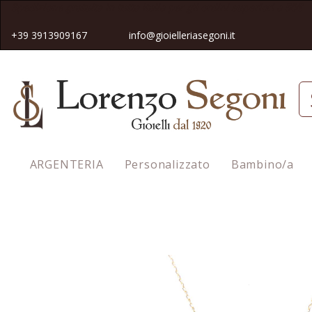
Spedizione gratuita in tutta Italia pe
r gli ordini superiori a 50€
+39 3913909167
info@gioielleriasegoni.it
ARGENTERIA
Personalizzato
Bambino/a
Homepage
Collana Versari Accessories con ciondolo ape pende